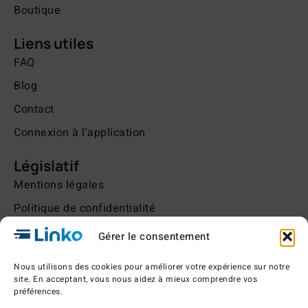
Boutique
Liens utiles
FAQ
Blog
Contact
Connexion à l'application
Législatif
Mentions légales
Politique de confidentialité
Condition générales de vente
Gérer le consentement
Politique de gestion des cookies
Nous utilisons des cookies pour améliorer votre expérience sur notre
Politique de retour et remboursement
site. En acceptant, vous nous aidez à mieux comprendre vos
préférences.
Conditions générales d'utilisation